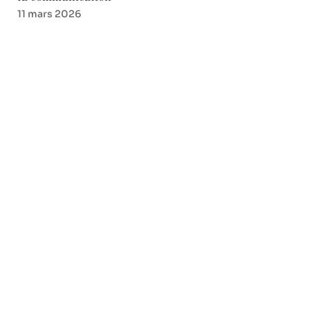
11 mars 2026
Favori des lecteurs
Les tendances actuelles des
marques streetwear à ne pas
manquer
11 mars 2026